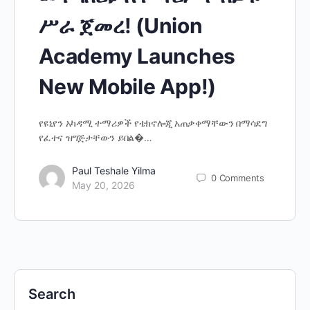
ሥራ ጀመረ! (Union
Academy Launches
New Mobile App!)
የዩኒየን አካዳሚ ተማሪዎች የቴክኖሎጂ አጠቃቀማቸውን በማሳደግ
የፈተና ዝግጅታቸውን ይበል�…
Paul Teshale Yilma
0
Comments
May 20, 2026
Search