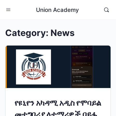
Union Academy
Category:
News
የዩኒየን አካዳሚ አዲስ የሞባይል
መተግበሪያ ለተማሪዎች በይፋ