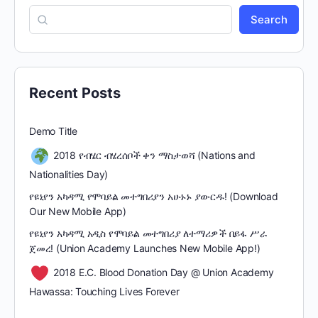
Search
Recent Posts
Demo Title
2018 የብሄር ብሄረሰቦች ቀን ማስታወሻ (Nations and
Nationalities Day)
የዩኒየን አካዳሚ የሞባይል መተግበሪያን አሁኑኑ ያውርዱ! (Download
Our New Mobile App)
የዩኒየን አካዳሚ አዲስ የሞባይል መተግበሪያ ለተማሪዎች በይፋ ሥራ
ጀመረ! (Union Academy Launches New Mobile App!)
2018 E.C. Blood Donation Day @ Union Academy
Hawassa: Touching Lives Forever